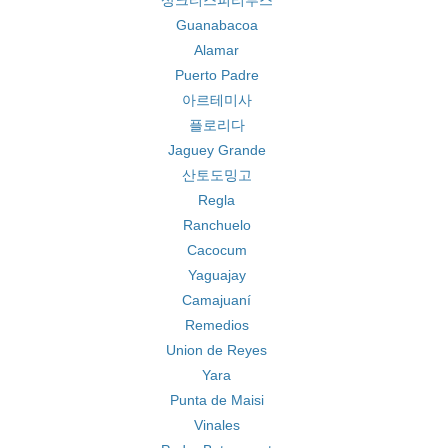
상크티스피리투스
Guanabacoa
Alamar
Puerto Padre
아르테미사
플로리다
Jaguey Grande
산토도밍고
Regla
Ranchuelo
Cacocum
Yaguajay
Camajuaní
Remedios
Union de Reyes
Yara
Punta de Maisi
Vinales