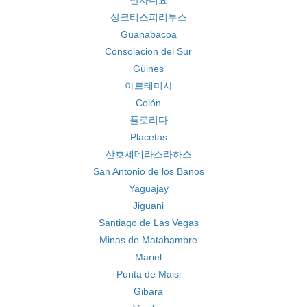
만사니요
상크티스피리투스
Guanabacoa
Consolacion del Sur
Güines
아르테미사
Colón
플로리다
Placetas
산호세데라스라하스
San Antonio de los Banos
Yaguajay
Jiguani
Santiago de Las Vegas
Minas de Matahambre
Mariel
Punta de Maisi
Gibara