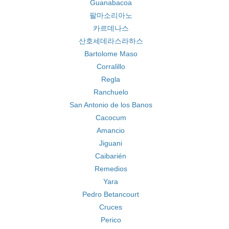
Guanabacoa
팔마소리아노
카르데나스
산호세데라스라하스
Bartolome Maso
Corralillo
Regla
Ranchuelo
San Antonio de los Banos
Cacocum
Amancio
Jiguani
Caibarién
Remedios
Yara
Pedro Betancourt
Cruces
Perico