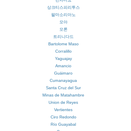
만사니요
상크티스피리투스
팔마소리아노
모아
모론
트리니다드
Bartolome Maso
Corralillo
Yaguajay
Amancio
Guáimaro
Cumanayagua
Santa Cruz del Sur
Minas de Matahambre
Union de Reyes
Vertientes
Ciro Redondo
Río Guayabal