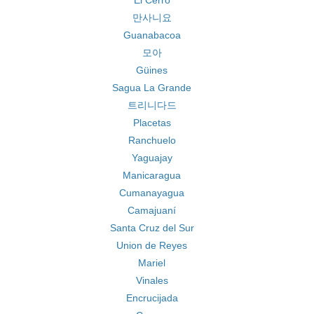
El Cerro
만사니요
Guanabacoa
모아
Güines
Sagua La Grande
트리니다드
Placetas
Ranchuelo
Yaguajay
Manicaragua
Cumanayagua
Camajuaní
Santa Cruz del Sur
Union de Reyes
Mariel
Vinales
Encrucijada