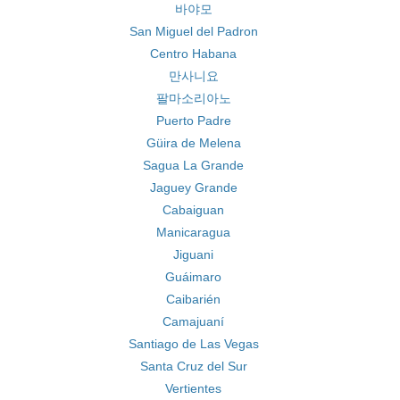
바야모
San Miguel del Padron
Centro Habana
만사니요
팔마소리아노
Puerto Padre
Güira de Melena
Sagua La Grande
Jaguey Grande
Cabaiguan
Manicaragua
Jiguani
Guáimaro
Caibarién
Camajuaní
Santiago de Las Vegas
Santa Cruz del Sur
Vertientes