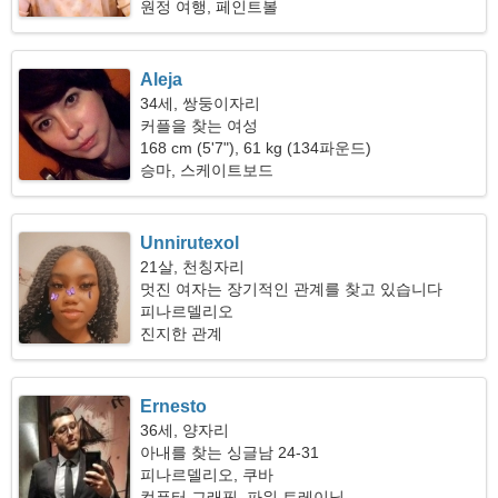
원정 여행, 페인트볼
Aleja
34세, 쌍둥이자리
커플을 찾는 여성
168 cm (5'7"), 61 kg (134파운드)
승마, 스케이트보드
Unnirutexol
21살, 천칭자리
멋진 여자는 장기적인 관계를 찾고 있습니다
피나르델리오
진지한 관계
Ernesto
36세, 양자리
아내를 찾는 싱글남 24-31
피나르델리오, 쿠바
컴퓨터 그래픽, 파워 트레이닝